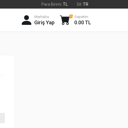
Para Birimi:
TL
Dil:
TR
Merhaba
Sepetim
0
Giriş Yap
0.00 TL