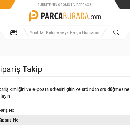
TÜRKIYE'NIN OTOMOTIV PARÇACISI
ipariş Takip
pariş kimliğini ve e-posta adresini girin ve ardından ara düğmesine
klayın.
pariş No