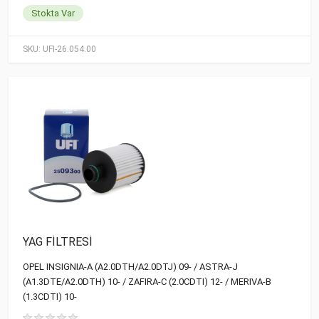
Stokta Var
SKU:
UFI-26.054.00
YAG FİLTRESİ
OPEL INSIGNIA-A (A2.0DTH/A2.0DTJ) 09- / ASTRA-J
(A1.3DTE/A2.0DTH) 10- / ZAFIRA-C (2.0CDTI) 12- / MERIVA-B
(1.3CDTI) 10-