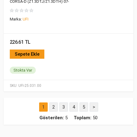
CORSA-D (Z1.3DTJ/Z1.3DTH) 07-
Marka:
UFI
226.61 TL
Sepete Ekle
Stokta Var
SKU:
UFI-25.031.00
1
2
3
4
5
>
Gösterilen:
5
Toplam:
50