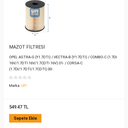
MAZOT FİLTRESİ
OPEL ASTRA-G (Y1.7DTI) / VECTRA-B (Y1.7DTI) / COMBO-C (1.7DI
16V/1.7DTI 16V/1.7CDTI 16V) 01- / CORSA-C
(1.7DI/1.7DTI/1.7CDTI) 00-
Marka:
UFI
549.47 TL
Sepete Ekle