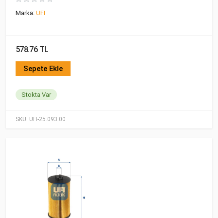
Marka:
UFI
578.76 TL
Sepete Ekle
Stokta Var
SKU:
UFI-25.093.00