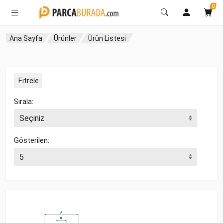
0
Ana Sayfa
Ürünler
Ürün Listesi
Fitrele
Sırala:
Gösterilen: