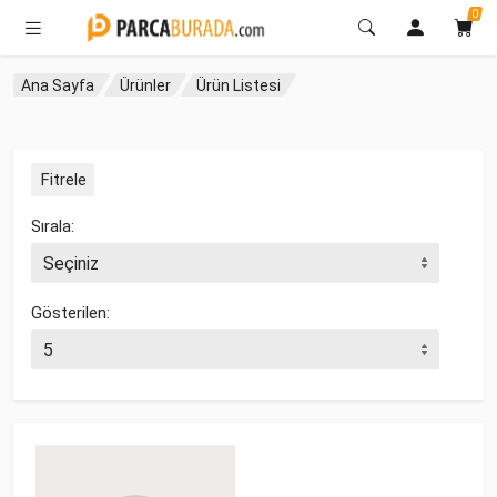
0
Ana Sayfa
Ürünler
Ürün Listesi
Fitrele
Sırala:
Gösterilen: