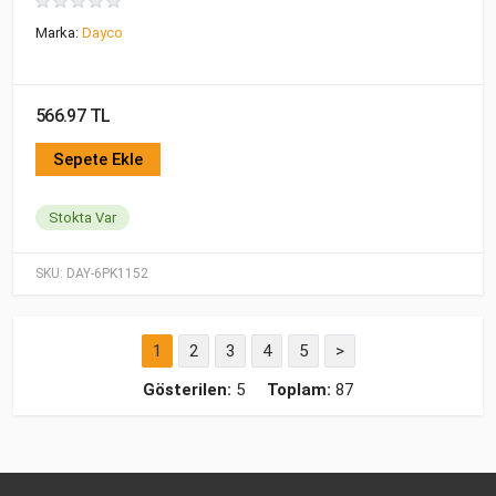
Marka:
Dayco
566.97 TL
Sepete Ekle
Stokta Var
SKU:
DAY-6PK1152
1
2
3
4
5
>
Gösterilen:
5
Toplam:
87