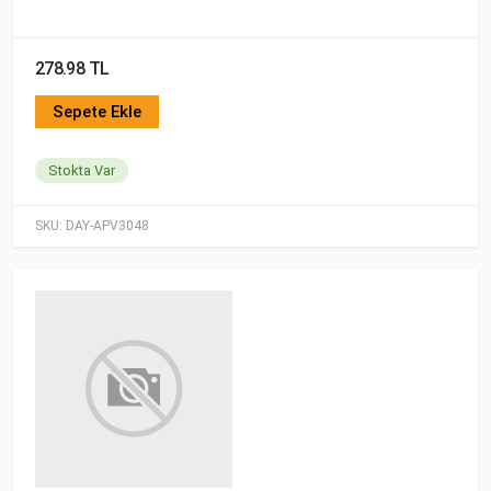
278.98 TL
Sepete Ekle
Stokta Var
SKU:
DAY-APV3048