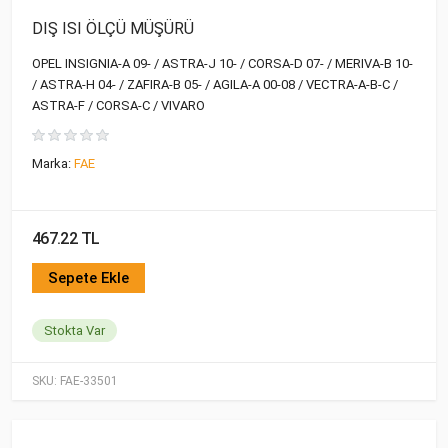
DIŞ ISI ÖLÇÜ MÜŞÜRÜ
OPEL INSIGNIA-A 09- / ASTRA-J 10- / CORSA-D 07- / MERIVA-B 10-
/ ASTRA-H 04- / ZAFIRA-B 05- / AGILA-A 00-08 / VECTRA-A-B-C /
ASTRA-F / CORSA-C / VIVARO
Marka:
FAE
467.22 TL
Sepete Ekle
Stokta Var
SKU:
FAE-33501