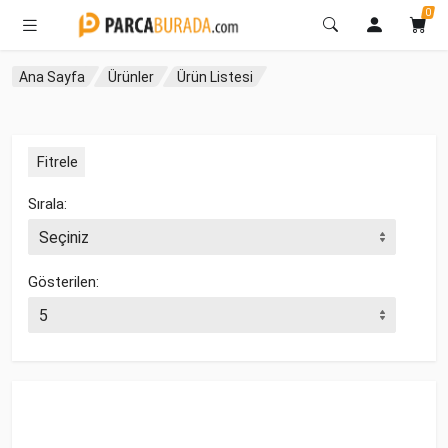
0
Ana Sayfa
Ürünler
Ürün Listesi
Fitrele
Sırala:
Gösterilen: