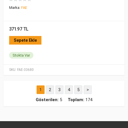
Marka:
FAE
371.97 TL
Sepete Ekle
Stokta Var
SKU:
FAE-33680
1
2
3
4
5
>
Gösterilen:
5
Toplam:
174