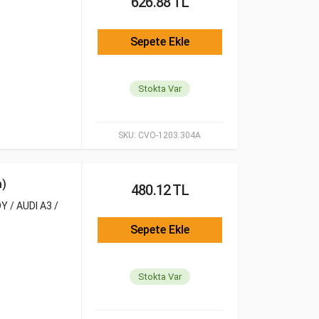
626.88 TL
Sepete Ekle
Stokta Var
SKU:
CVO-1203.304A
)
480.12 TL
Y / AUDI A3 /
Sepete Ekle
Stokta Var