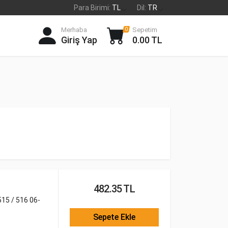
Para Birimi:
TL
Dil:
TR
Merhaba
Sepetim
0
Giriş Yap
0.00 TL
482.35 TL
15 / 516 06-
Sepete Ekle