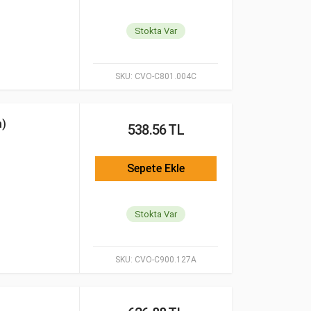
Stokta Var
SKU:
CVO-C801.004C
)
538.56 TL
Sepete Ekle
Stokta Var
SKU:
CVO-C900.127A