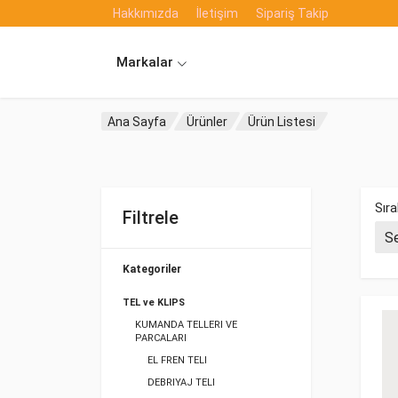
Hakkımızda
İletişim
Sipariş Takip
Markalar
Ana Sayfa
Ürünler
Ürün Listesi
Sıra
Filtrele
Kategoriler
TEL ve KLIPS
KUMANDA TELLERI VE
PARCALARI
EL FREN TELI
DEBRIYAJ TELI