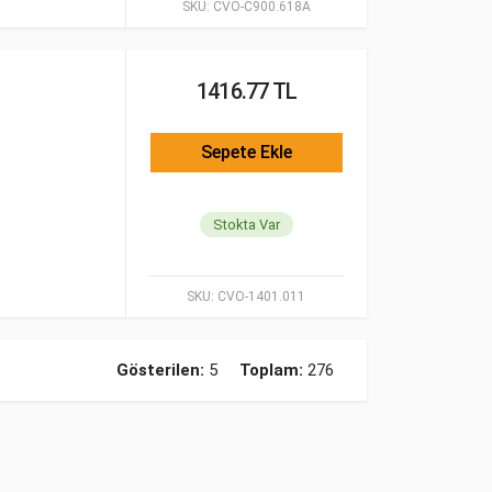
SKU:
CVO-C900.618A
1416.77 TL
Sepete Ekle
Stokta Var
SKU:
CVO-1401.011
Gösterilen:
5
Toplam:
276