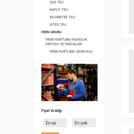
GAZ TELI
KAPUT TELI
KILOMETRE TELI
VITES TELI
FREN GRUBU
FREN HORTUMU-HIDROLIK
DEPOSU VE PARCALARI
FREN HORTUMU (BORUSU)
FREN KALIPERI VE PARCALARI
FREN KALIPERI ARKA
DEBRIYAJ-SANZUMAN VE
PARCALARI
DEBRIYAJ SETI GRUBU
DEBRIYAJ SETI
Fiyat Aralığı