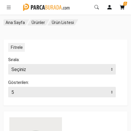
0
Ana Sayfa
Ürünler
Ürün Listesi
Fitrele
Sırala:
Gösterilen: