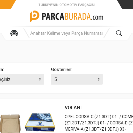
TÜRKIYE'NIN OTOMOTIV PARÇACISI
la:
Gösterilen:
VOLANT
OPEL CORSA-C (Z1.3DT) 01- / COM
(Z1.3DT/Z1.3DTJ) 01- / CORSA-D (Z1
MERIVA-A (Z1.3DT/Z1.3DTJ) 03-