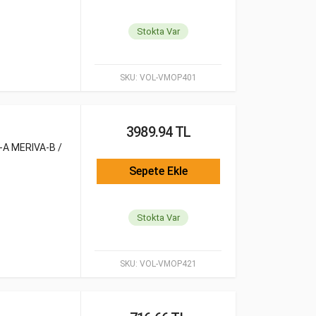
Stokta Var
SKU:
VOL-VMOP401
3989.94 TL
-A MERIVA-B /
Sepete Ekle
Stokta Var
SKU:
VOL-VMOP421