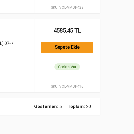
SKU:
VOL-VMOP423
4585.45 TL
) 07- /
Sepete Ekle
Stokta Var
SKU:
VOL-VMOP416
Gösterilen:
5
Toplam:
20