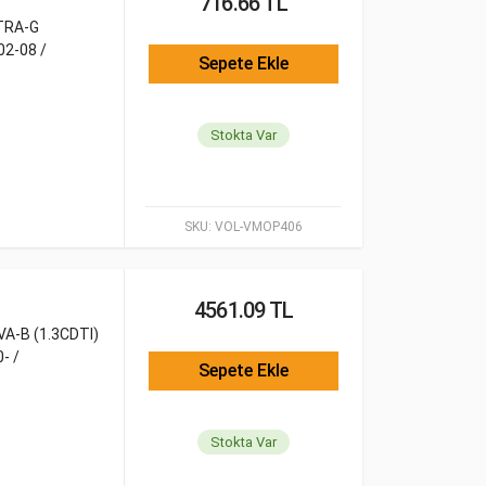
716.66 TL
STRA-G
02-08 /
Sepete Ekle
Stokta Var
SKU:
VOL-VMOP406
4561.09 TL
VA-B (1.3CDTI)
- /
Sepete Ekle
Stokta Var