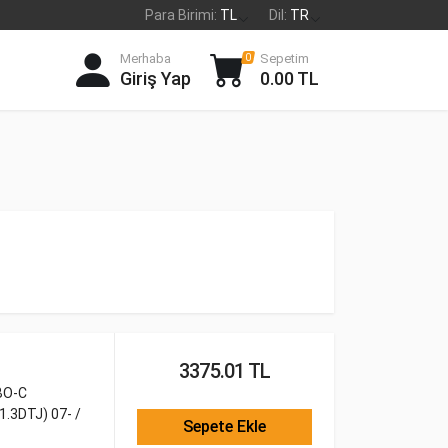
Para Birimi:
TL
Dil:
TR
Merhaba
Sepetim
0
Giriş Yap
0.00 TL
3375.01 TL
BO-C
.3DTJ) 07- /
Sepete Ekle