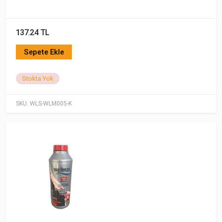
137.24 TL
Sepete Ekle
Stokta Yok
SKU:
WLS-WLM005-K