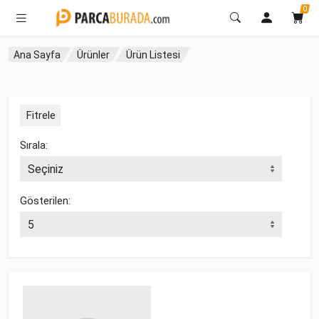
0
Ana Sayfa
Ürünler
Ürün Listesi
Fitrele
Sırala:
Gösterilen: