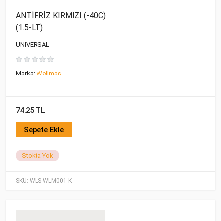
ANTİFRİZ KIRMIZI (-40C)
(1.5-LT)
UNIVERSAL
Marka:
Wellmas
74.25 TL
Sepete Ekle
Stokta Yok
SKU:
WLS-WLM001-K