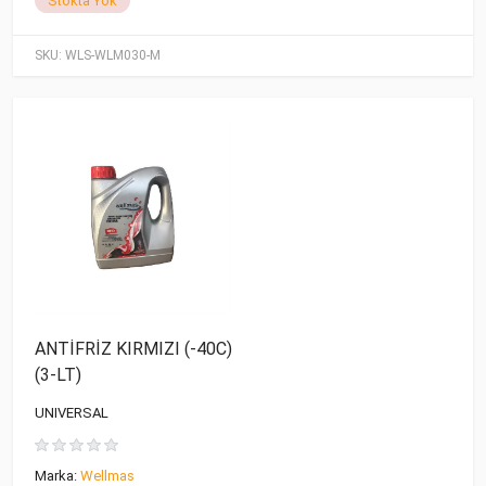
Stokta Yok
SKU:
WLS-WLM030-M
ANTİFRİZ KIRMIZI (-40C)
(3-LT)
UNIVERSAL
Marka:
Wellmas