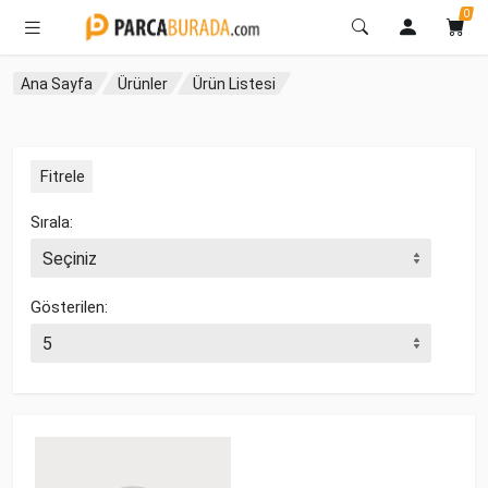
0
Ana Sayfa
Ürünler
Ürün Listesi
Fitrele
Sırala:
Gösterilen: