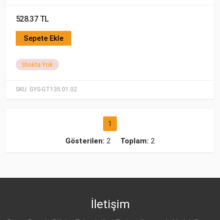
528.37 TL
Sepete Ekle
Stokta Yok
SKU:
GYS-GT135.01.02
1
Gösterilen:
2
Toplam:
2
İletişim