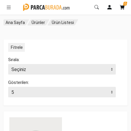
0
Ana Sayfa
Ürünler
Ürün Listesi
Fitrele
Sırala:
Gösterilen: