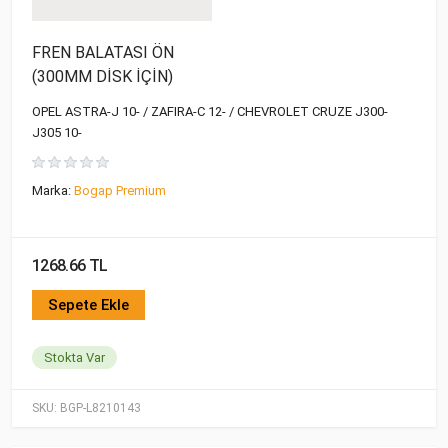
FREN BALATASI ÖN
(300MM DİSK İÇİN)
OPEL ASTRA-J 10- / ZAFIRA-C 12- / CHEVROLET CRUZE J300-
J305 10-
Marka:
Bogap Premium
1268.66 TL
Sepete Ekle
Stokta Var
SKU:
BGP-L8210143