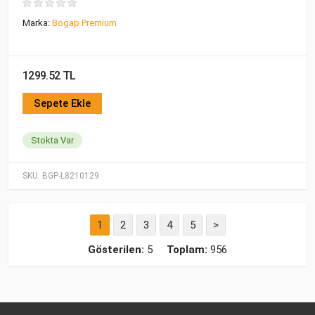
Marka:
Bogap Premium
1299.52 TL
Sepete Ekle
Stokta Var
SKU:
BGP-L8210129
1
2
3
4
5
>
Gösterilen:
5
Toplam:
956