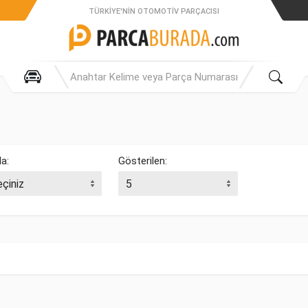
TÜRKIYE'NIN OTOMOTIV PARÇACISI
la:
Gösterilen: