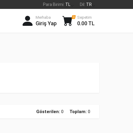
Para Birimi:
TL
Dil:
TR
Merhaba
Sepetim
0
Giriş Yap
0.00 TL
Gösterilen:
0
Toplam:
0