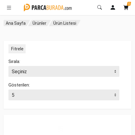
0
Ana Sayfa
Ürünler
Ürün Listesi
Fitrele
Sırala:
Gösterilen: