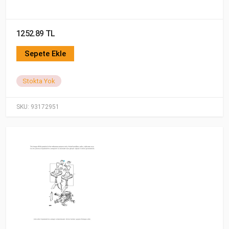
1252.89 TL
Sepete Ekle
Stokta Yok
SKU:
93172951