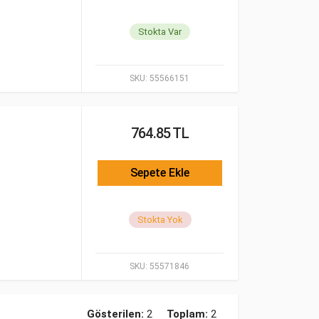
Stokta Var
SKU:
55566151
764.85 TL
Sepete Ekle
Stokta Yok
SKU:
55571846
Gösterilen:
2
Toplam:
2