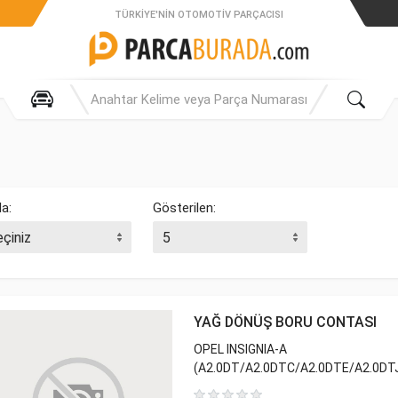
TÜRKIYE'NIN OTOMOTIV PARÇACISI
la:
Gösterilen:
YAĞ DÖNÜŞ BORU CONTASI
OPEL INSIGNIA-A
(A2.0DT/A2.0DTC/A2.0DTE/A2.0DT