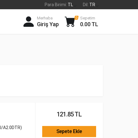
Para Birimi:
TL
Dil:
TR
Merhaba
Sepetim
0
Giriş Yap
0.00 TL
121.85 TL
J/A2.0DTR)
Sepete Ekle