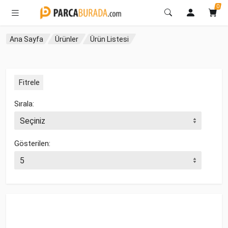
0
Ana Sayfa
Ürünler
Ürün Listesi
Fitrele
Sırala:
Gösterilen: