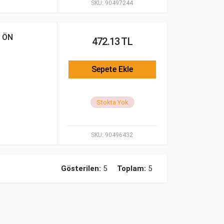
SKU:
90497244
 ÖN
472.13 TL
Sepete Ekle
Stokta Yok
SKU:
90496432
Gösterilen:
5
Toplam:
5