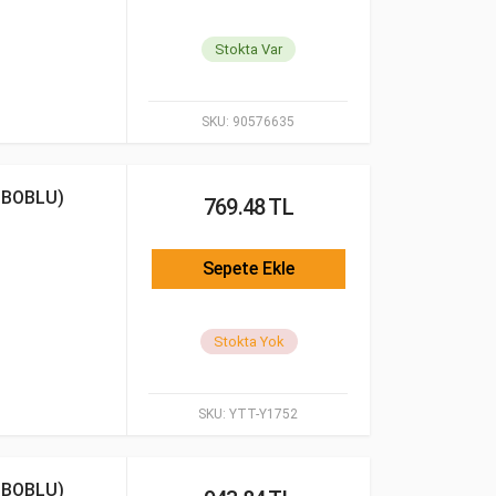
Stokta Var
SKU:
90576635
İBOBLU)
769.48 TL
Sepete Ekle
Stokta Yok
SKU:
YTT-Y1752
İBOBLU)