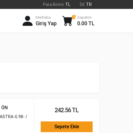
Para Birimi:
TL
Dil:
TR
Merhaba
Sepetim
0
Giriş Yap
0.00 TL
 ÖN
242.56 TL
 ASTRA-G 98- /
Sepete Ekle