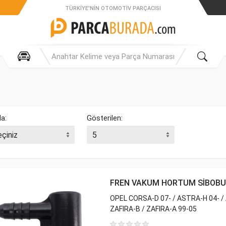
TÜRKIYE'NIN OTOMOTIV PARÇACISI
la:
Gösterilen:
FREN VAKUM HORTUM SİBOBU
OPEL CORSA-D 07- / ASTRA-H 04- /
ZAFIRA-B / ZAFIRA-A 99-05