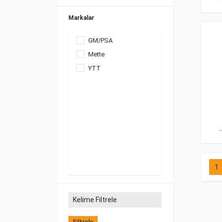
Markalar
GM/PSA
Mette
YTT
1
Filtrele