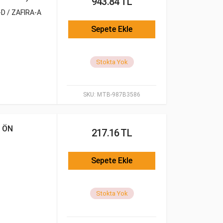
943.84 TL
D / ZAFIRA-A
Sepete Ekle
Stokta Yok
SKU:
MTB-987B3586
 ÖN
217.16 TL
Sepete Ekle
Stokta Yok