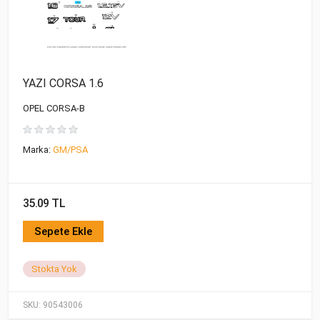
YAZI CORSA 1.6
OPEL CORSA-B
Marka:
GM/PSA
35.09 TL
Sepete Ekle
Stokta Yok
SKU:
90543006