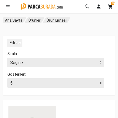
0
Ana Sayfa
Ürünler
Ürün Listesi
Fitrele
Sırala:
Gösterilen: