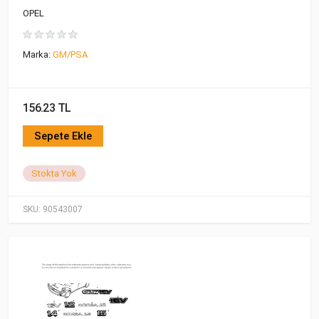
OPEL
Marka:
GM/PSA
156.23 TL
Sepete Ekle
Stokta Yok
SKU:
90543007