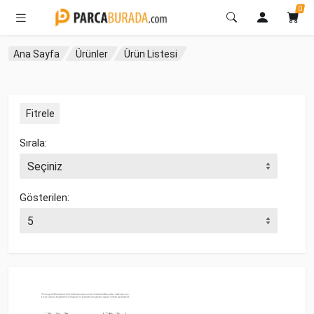
0
Ana Sayfa
Ürünler
Ürün Listesi
Fitrele
Sırala:
Gösterilen: