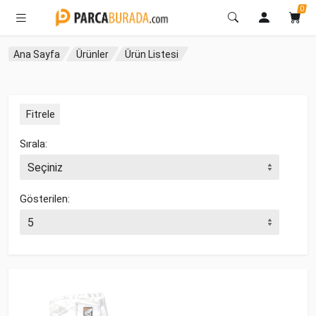
0
Ana Sayfa
Ürünler
Ürün Listesi
Fitrele
Sırala:
Gösterilen: