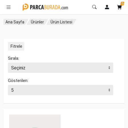
0
Ana Sayfa
Ürünler
Ürün Listesi
Fitrele
Sırala:
Gösterilen: