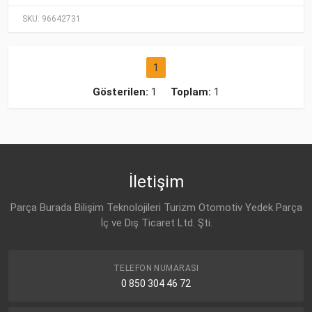
SKU:
96642731
1
Gösterilen:
1
Toplam:
1
İletişim
Parça Burada Bilişim Teknolojileri Turizm Otomotiv Yedek Parça
İç ve Dış Ticaret Ltd. Şti.
TELEFON NUMARASI
0 850 304 46 72