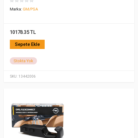
Marka:
GM/PSA
10178.35 TL
Sepete Ekle
Stokta Yok
SKU:
13442006