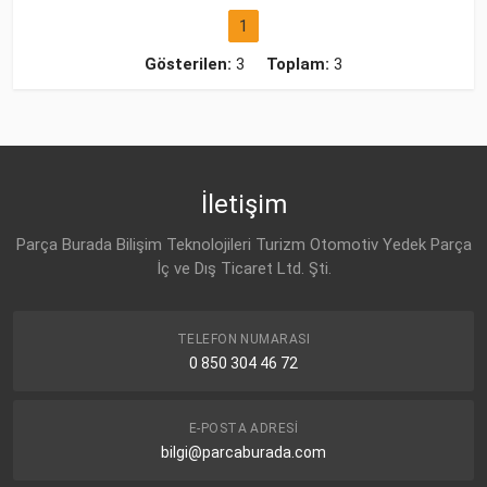
1
Gösterilen:
3
Toplam:
3
İletişim
Parça Burada Bilişim Teknolojileri Turizm Otomotiv Yedek Parça
İç ve Dış Ticaret Ltd. Şti.
TELEFON NUMARASI
0 850 304 46 72
E-POSTA ADRESI
bilgi@parcaburada.com