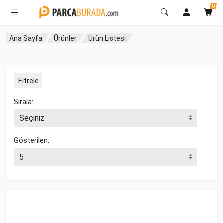
0
Ana Sayfa
Ürünler
Ürün Listesi
Fitrele
Sırala:
Gösterilen: