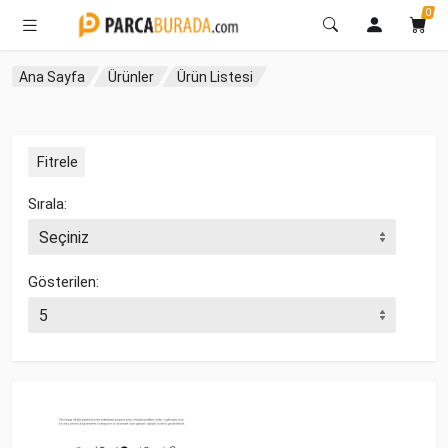
0
Ana Sayfa
Ürünler
Ürün Listesi
Fitrele
Sırala:
Gösterilen: