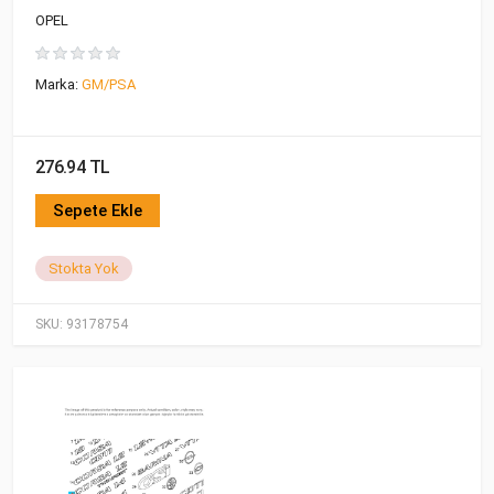
OPEL
Marka:
GM/PSA
276.94 TL
Sepete Ekle
Stokta Yok
SKU:
93178754