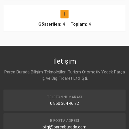
1
Gösterilen:
4
Toplam:
4
İletişim
Parça Burada Bilişim Teknolojileri Turizm Otomotiv Yedek Parça
İç ve Dış Ticaret Ltd. Şti.
TELEFON NUMARASI
0 850 304 46 72
E-POSTA ADRESI
bilgi@parcaburada.com