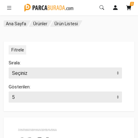
0
Ana Sayfa
Ürünler
Ürün Listesi
Fitrele
Sırala:
Gösterilen: