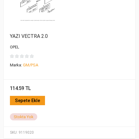
YAZI VECTRA 2.0
OPEL
Marka:
GM/PSA
114.59 TL
Sepete Ekle
Stokta Yok
SKU:
9119020