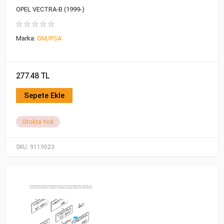
OPEL VECTRA-B (1999-)
Marka:
GM/PSA
277.48 TL
Sepete Ekle
Stokta Yok
SKU:
9119023