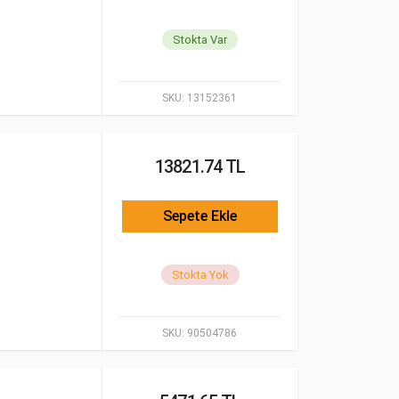
Stokta Var
SKU:
13152361
13821.74 TL
Sepete Ekle
Stokta Yok
SKU:
90504786