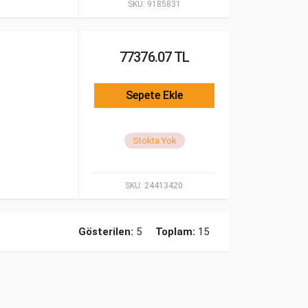
SKU:
9185831
77376.07 TL
Sepete Ekle
Stokta Yok
SKU:
24413420
Gösterilen:
5
Toplam:
15