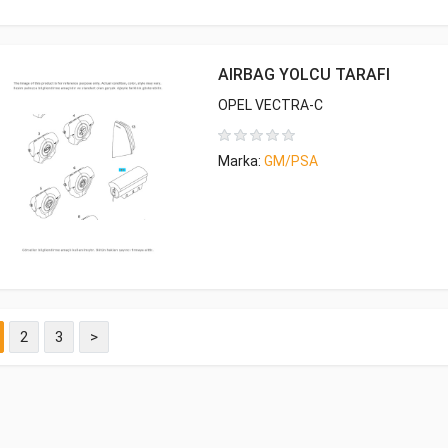
AIRBAG YOLCU TARAFI
OPEL VECTRA-C
Marka:
GM/PSA
2
3
>