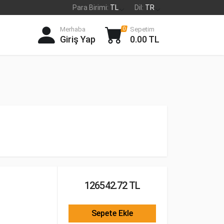
Para Birimi:
TL
Dil:
TR
Merhaba
Sepetim
0
Giriş Yap
0.00 TL
126542.72 TL
Sepete Ekle