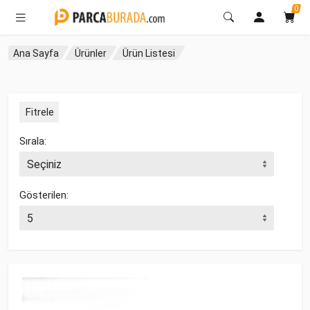
0
Ana Sayfa
Ürünler
Ürün Listesi
Fitrele
Sırala:
Gösterilen: