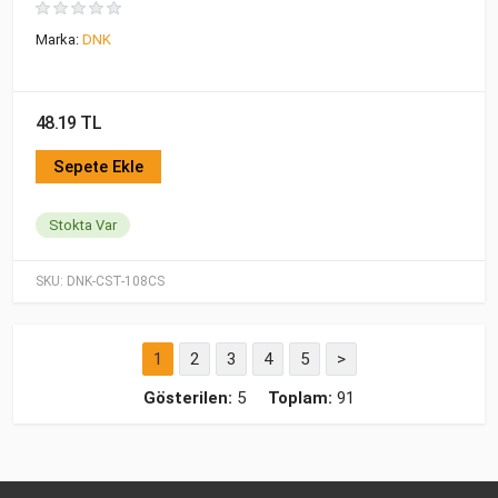
Marka:
DNK
48.19 TL
Sepete Ekle
Stokta Var
SKU:
DNK-CST-108CS
1
2
3
4
5
>
Gösterilen:
5
Toplam:
91