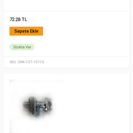
72.28 TL
Sepete Ekle
Stokta Var
SKU:
DNK-CST-107CS