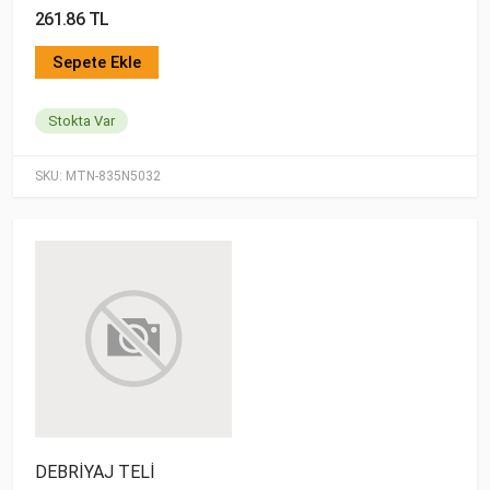
261.86 TL
Sepete Ekle
Stokta Var
SKU:
MTN-835N5032
DEBRİYAJ TELİ