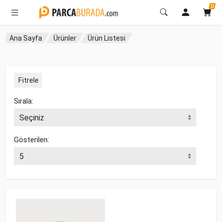
0
Ana Sayfa
Ürünler
Ürün Listesi
Fitrele
Sırala:
Gösterilen: