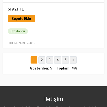
619.21 TL
Sepete Ekle
Stokta Var
SKU:
MTN-835N5006
1
2
3
4
5
>
Gösterilen:
5
Toplam:
498
İletişim