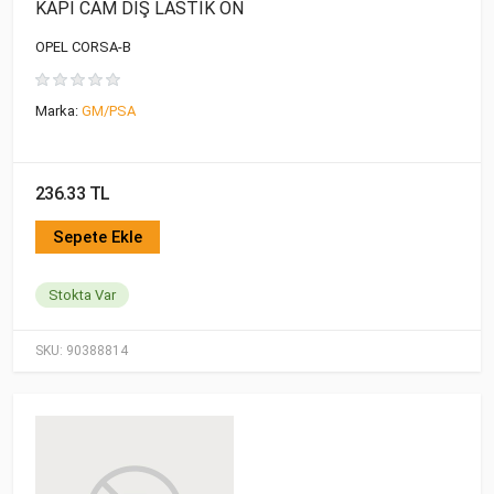
KAPI CAM DIŞ LASTİK ÖN
OPEL CORSA-B
Marka:
GM/PSA
236.33 TL
Sepete Ekle
Stokta Var
SKU:
90388814