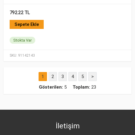
792.22 TL
Sepete Ekle
Stokta Var
SKU:
91142143
1
2
3
4
5
>
Gösterilen:
5
Toplam:
23
İletişim