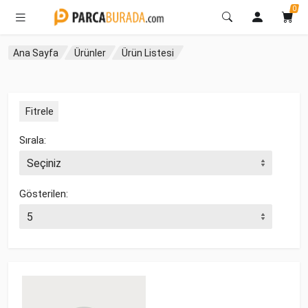
0
Ana Sayfa
Ürünler
Ürün Listesi
Fitrele
Sırala:
Gösterilen: