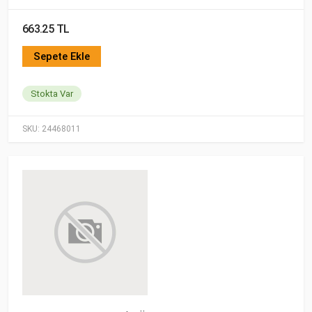
663.25 TL
Sepete Ekle
Stokta Var
SKU:
24468011