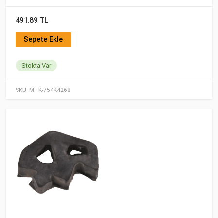
491.89 TL
Sepete Ekle
Stokta Var
SKU:
MTK-754K4268