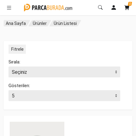
0
Ana Sayfa
Ürünler
Ürün Listesi
Fitrele
Sırala:
Gösterilen: