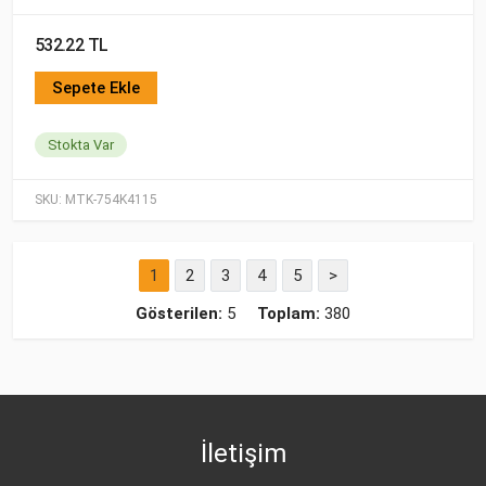
532.22 TL
Sepete Ekle
Stokta Var
SKU:
MTK-754K4115
1
2
3
4
5
>
Gösterilen:
5
Toplam:
380
İletişim