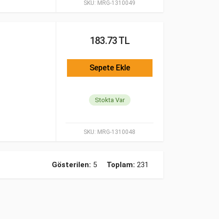
SKU:
MRG-1310049
183.73 TL
Sepete Ekle
Stokta Var
SKU:
MRG-1310048
Gösterilen:
5
Toplam:
231