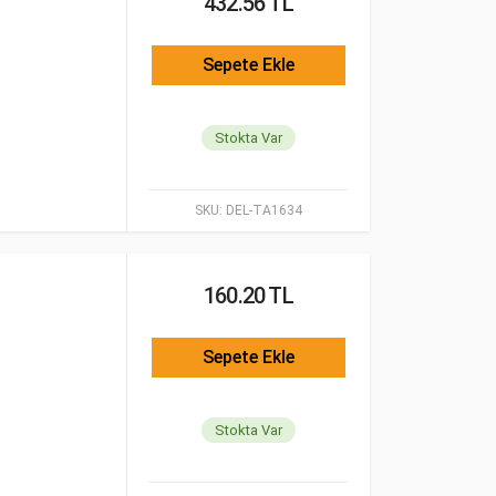
432.56 TL
Sepete Ekle
Stokta Var
SKU:
DEL-TA1634
160.20 TL
Sepete Ekle
Stokta Var