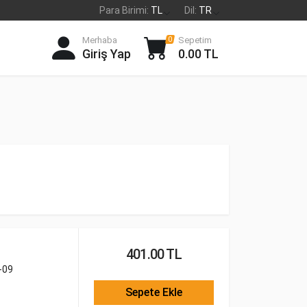
Para Birimi:
TL
Dil:
TR
Merhaba
Sepetim
0
Giriş Yap
0.00 TL
401.00 TL
-09
Sepete Ekle