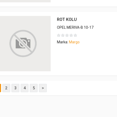
ROT KOLU
OPEL MERIVA-B 10-17
Marka:
Margo
2
3
4
5
>