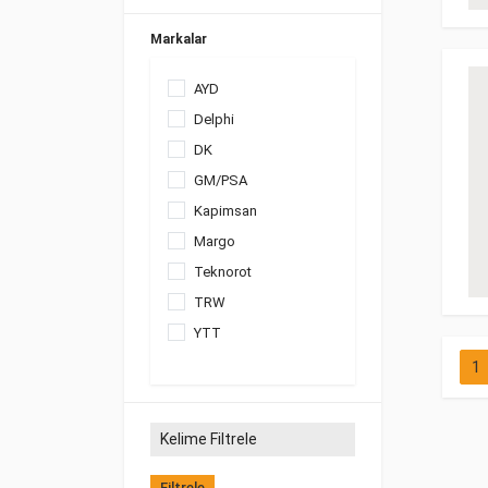
Markalar
AYD
Delphi
DK
GM/PSA
Kapimsan
Margo
Teknorot
TRW
YTT
1
Filtrele