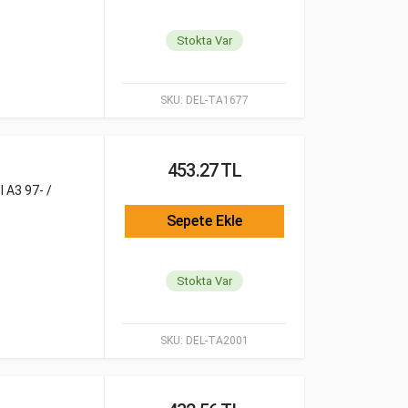
Stokta Var
SKU:
DEL-TA1677
453.27 TL
 A3 97- /
Sepete Ekle
Stokta Var
SKU:
DEL-TA2001