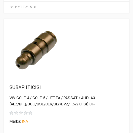
SKU:
YTT-Y1516
SUBAP İTİCİSİ
VW GOLF-4 / GOLF-5 / JETTA / PASSAT / AUDI A3
(ALZ/BFQ/BGU/BSE/BLR/BLY/BVZ/1.6/2.0FSI) 01-
Marka:
INA