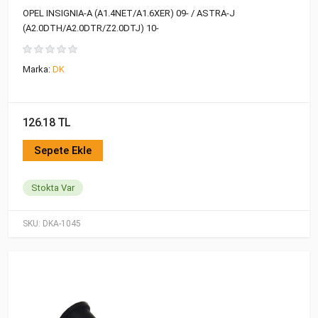
OPEL INSIGNIA-A (A1.4NET/A1.6XER) 09- / ASTRA-J
(A2.0DTH/A2.0DTR/Z2.0DTJ) 10-
Marka:
DK
126.18 TL
Sepete Ekle
Stokta Var
SKU:
DKA-1045