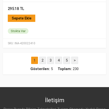
295.18 TL
Sepete Ekle
Stokta Var
SKU:
INA-420022410
1
2
3
4
5
>
Gösterilen:
5
Toplam:
230
İletişim