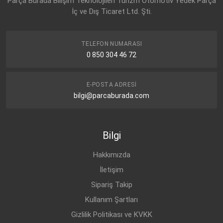
Parça Burada Bilişim Teknolojileri Turizm Otomotiv Yedek Parça
İç ve Dış Ticaret Ltd. Şti.
TELEFON NUMARASI
0 850 304 46 72
E-POSTA ADRESI
bilgi@parcaburada.com
Bilgi
Hakkımızda
İletişim
Sipariş Takip
Kullanım Şartları
Gizlilik Politikası ve KVKK