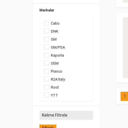
Markalar
Cabu
DNK
GM
GM/PSA
Kaporta
OEM
Prasco
R2A Italy
Root
YTT
1
Filtrele