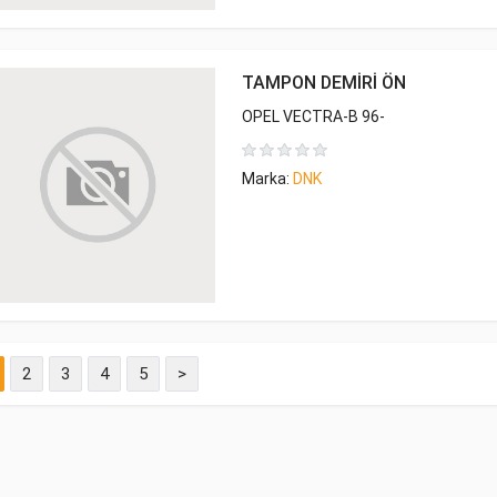
TAMPON DEMİRİ ÖN
OPEL VECTRA-B 96-
Marka:
DNK
2
3
4
5
>