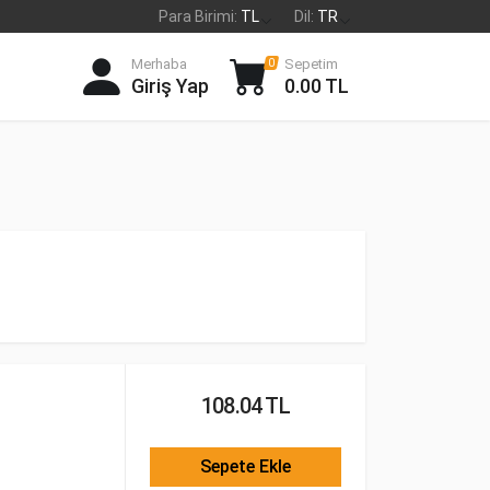
Para Birimi:
TL
Dil:
TR
Merhaba
Sepetim
0
Giriş Yap
0.00 TL
108.04 TL
Sepete Ekle