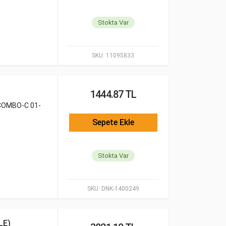
Stokta Var
SKU:
11095833
1444.87 TL
 COMBO-C 01-
Sepete Ekle
Stokta Var
SKU:
DNK-1400249
LE)