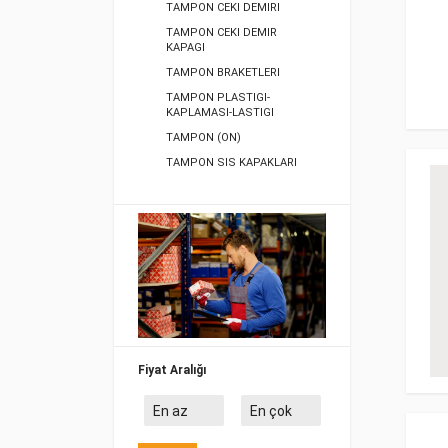
TAMPON CEKI DEMIRI
TAMPON CEKI DEMIR
KAPAGI
TAMPON BRAKETLERI
TAMPON PLASTIGI-
KAPLAMASI-LASTIGI
TAMPON (ON)
TAMPON SIS KAPAKLARI
TAMPON BANDI-CITASI-
SPOILERI
TAMPON (ARKA)
TAMPON SIS-FAR
KAPAKLARI
TAMPON VIDA-CIVATA-
SOMUN
PLAKALIK
PARK SENSÖRÜ GÖZÜ
Fiyat Aralığı
KAPAGI