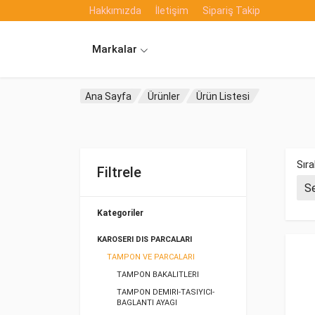
Hakkımızda
İletişim
Sipariş Takip
Markalar
Ana Sayfa
Ürünler
Ürün Listesi
Sıra
Filtrele
Kategoriler
KAROSERI DIS PARCALARI
TAMPON VE PARCALARI
TAMPON BAKALITLERI
TAMPON DEMIRI-TASIYICI-
BAGLANTI AYAGI