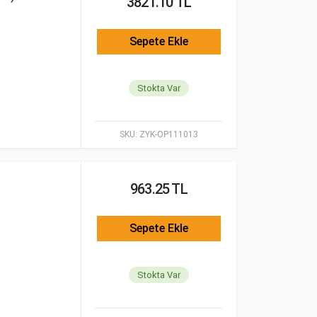
3821.10 TL
Sepete Ekle
Stokta Var
SKU:
ZYK-OP111013
963.25 TL
Sepete Ekle
Stokta Var