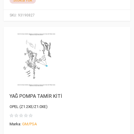
Stokta Yok
SKU:
93190827
YAĞ POMPA TAMİR KİTİ
OPEL (Z1.2XE/Z1.0XE)
Marka:
GM/PSA