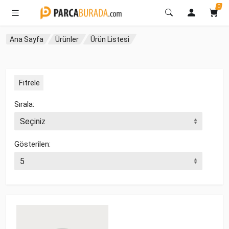
0
Ana Sayfa
Ürünler
Ürün Listesi
Fitrele
Sırala:
Gösterilen: