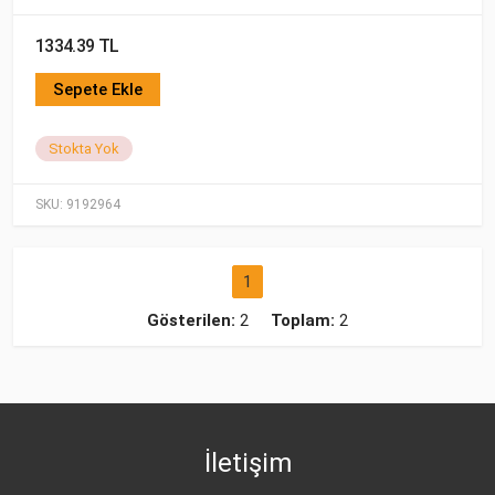
1334.39 TL
Sepete Ekle
Stokta Yok
SKU:
9192964
1
Gösterilen:
2
Toplam:
2
İletişim