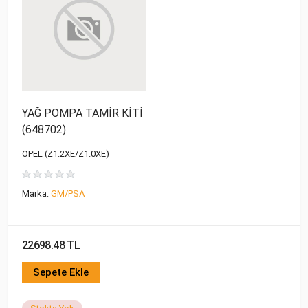
YAĞ POMPA TAMİR KİTİ
(648702)
OPEL (Z1.2XE/Z1.0XE)
Marka:
GM/PSA
22698.48 TL
Sepete Ekle