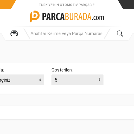
TÜRKIYE'NIN OTOMOTIV PARÇACISI
la:
Gösterilen: