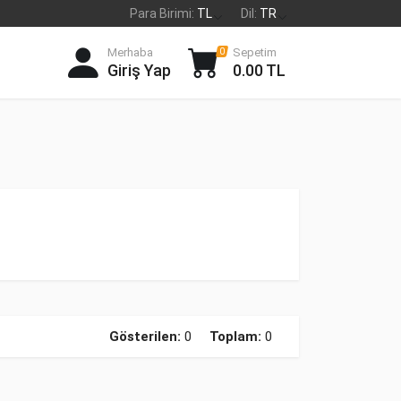
Para Birimi:
TL
Dil:
TR
Merhaba
Sepetim
0
Giriş Yap
0.00 TL
Gösterilen:
0
Toplam:
0