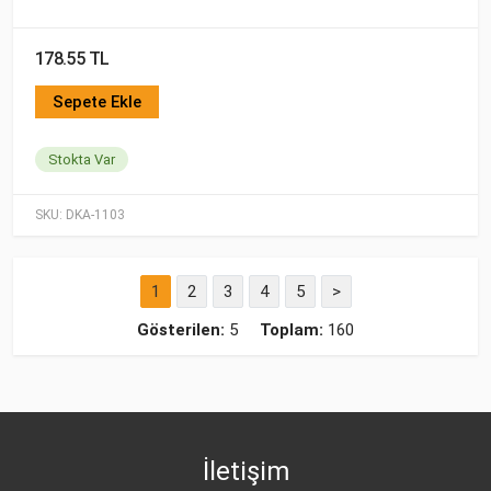
178.55 TL
Sepete Ekle
Stokta Var
SKU:
DKA-1103
1
2
3
4
5
>
Gösterilen:
5
Toplam:
160
İletişim