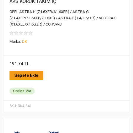
AKS KÖRÜK TAKIM İÇ
OPEL ASTRA-H (Z1.6XER/A1.6XER) / ASTRA-G
(Z1.4XEP/Z1.6XEP/Z1.6XE) / ASTRA-F (1.4/1.6/1.7) / VECTRA-B
(X1.6XEL/X1.6SZR) / CORSA-B
Marka:
DK
191.74 TL
Sepete Ekle
Stokta Var
SKU:
DKA-841