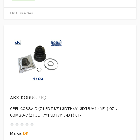
SKU:
DKA-849
AKS KÖRÜĞÜ İÇ
OPEL CORSA-D (Z1.3DTJ/Z1.3DTH/A1.3DTR/A1.4NEL) 07- /
COMBO-C (Z1.3DT/Y1.3DT/Y1.7DT) 01-
Marka:
DK