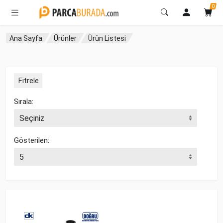
0
Ana Sayfa
Ürünler
Ürün Listesi
Fitrele
Sırala:
Gösterilen: