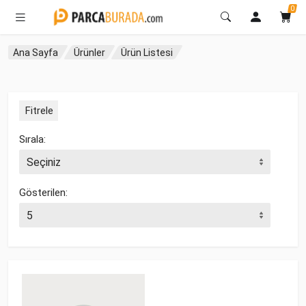
0
Ana Sayfa
Ürünler
Ürün Listesi
Fitrele
Sırala:
Gösterilen: