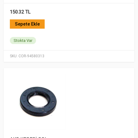
150.32 TL
Sepete Ekle
Stokta Var
SKU:
COR-94580313