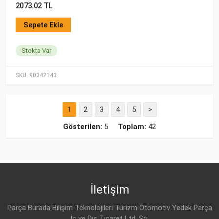
2073.02 TL
Sepete Ekle
Stokta Var
SKU:
90342143
1
2
3
4
5
>
Gösterilen:
5
Toplam:
42
İletişim
Parça Burada Bilişim Teknolojileri Turizm Otomotiv Yedek Parça
İç ve Dış Ticaret Ltd. Şti.