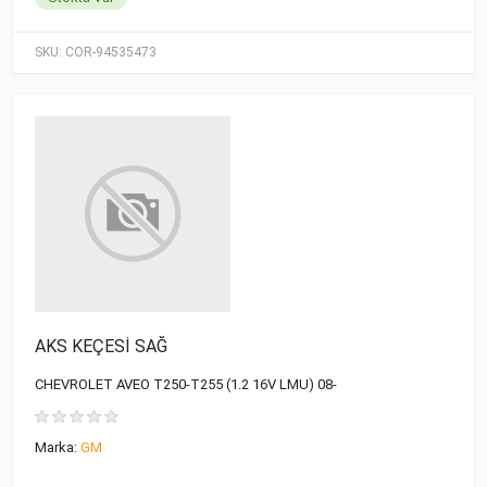
SKU:
COR-94535473
AKS KEÇESİ SAĞ
CHEVROLET AVEO T250-T255 (1.2 16V LMU) 08-
Marka:
GM