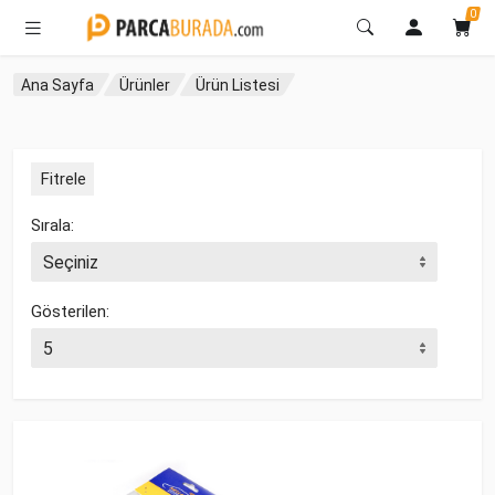
0
Ana Sayfa
Ürünler
Ürün Listesi
Fitrele
Sırala:
Gösterilen: