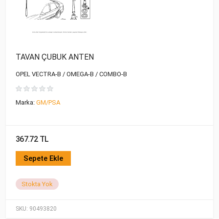
TAVAN ÇUBUK ANTEN
OPEL VECTRA-B / OMEGA-B / COMBO-B
Marka:
GM/PSA
367.72 TL
Sepete Ekle
Stokta Yok
SKU:
90493820