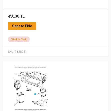
458.30 TL
Sepete Ekle
Stokta Yok
SKU:
9138051