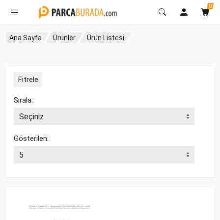
0
Ana Sayfa
Ürünler
Ürün Listesi
Fitrele
Sırala:
Gösterilen: