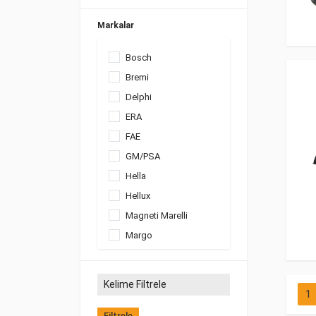
Markalar
Bosch
Bremi
Delphi
ERA
FAE
GM/PSA
Hella
Hellux
Magneti Marelli
Margo
Mette
NGK
1
OEM
VAG Orijinal
Filtrele