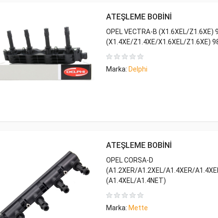
ATEŞLEME BOBİNİ
OPEL VECTRA-B (X1.6XEL/Z1.6XE) 
(X1.4XE/Z1.4XE/X1.6XEL/Z1.6XE) 9
Marka:
Delphi
ATEŞLEME BOBİNİ
OPEL CORSA-D
(A1.2XER/A1.2XEL/A1.4XER/A1.4XE
(A1.4XEL/A1.4NET)
Marka:
Mette