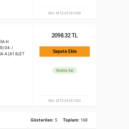
SKU:
MTE-651B1008
2098.32 TL
TRA-H
) 04- /
Sepete Ekle
IA-A (A1.6LET
Stokta Var
SKU:
MTE-651B1002
Gösterilen:
5
Toplam:
168