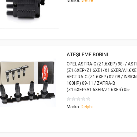
Marka:
Mette
ATEŞLEME BOBİNİ
OPEL ASTRA-G (Z1.6XEP) 98- / AS
(Z1.6XEP/Z1.6XE1/X1.6XER/A1.6XER
VECTRA-C (Z1.6XEP) 02-08 / INSIGN
180HP) 09-11 / ZAFIRA-B
(Z1.6XEP/A1.6XER/Z1.6XER) 05-
Marka:
Delphi