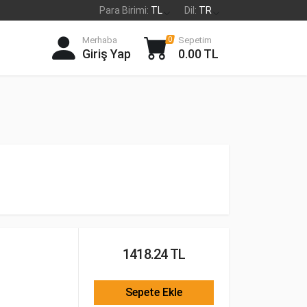
Para Birimi:
TL
Dil:
TR
Merhaba
Sepetim
0
Giriş Yap
0.00 TL
1418.24 TL
Sepete Ekle