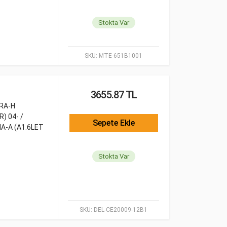
Stokta Var
SKU:
MTE-651B1001
3655.87 TL
TRA-H
) 04- /
Sepete Ekle
IA-A (A1.6LET
Stokta Var
SKU:
DEL-CE20009-12B1