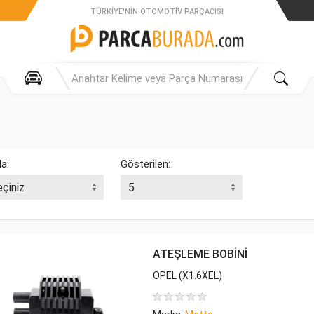
TÜRKIYE'NIN OTOMOTIV PARÇACISI
la:
Gösterilen:
ATEŞLEME BOBİNİ
OPEL (X1.6XEL)