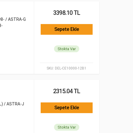
3398.10 TL
98- / ASTRA-G
8-
Sepete Ekle
Stokta Var
SKU:
DEL-CE10000-12B1
2315.04 TL
L) / ASTRA-J
Sepete Ekle
Stokta Var