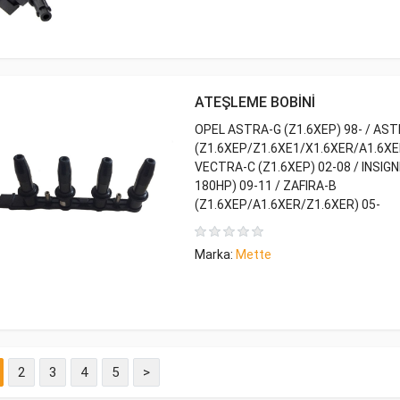
ATEŞLEME BOBİNİ
OPEL ASTRA-G (Z1.6XEP) 98- / AS
(Z1.6XEP/Z1.6XE1/X1.6XER/A1.6XER
VECTRA-C (Z1.6XEP) 02-08 / INSIGN
180HP) 09-11 / ZAFIRA-B
(Z1.6XEP/A1.6XER/Z1.6XER) 05-
Marka:
Mette
2
3
4
5
>