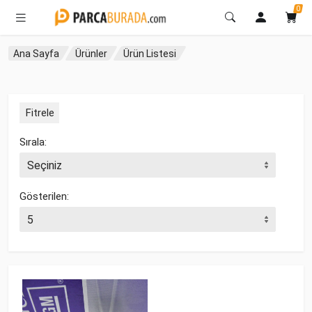
0
Ana Sayfa
Ürünler
Ürün Listesi
Fitrele
Sırala:
Gösterilen: