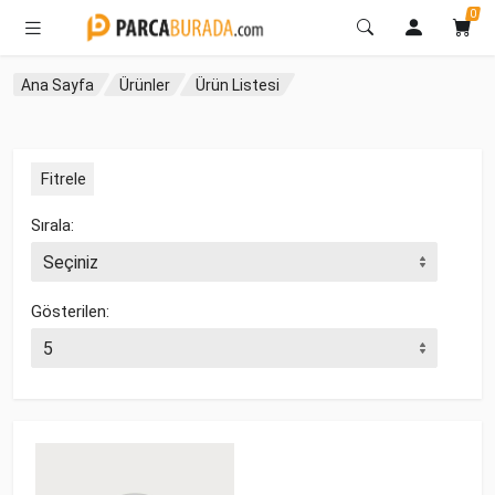
0
Ana Sayfa
Ürünler
Ürün Listesi
Fitrele
Sırala:
Gösterilen: