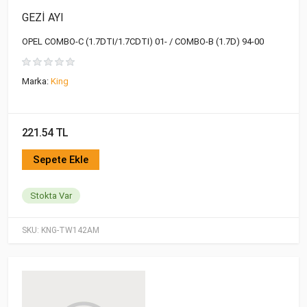
GEZİ AYI
OPEL COMBO-C (1.7DTI/1.7CDTI) 01- / COMBO-B (1.7D) 94-00
Marka:
King
221.54 TL
Sepete Ekle
Stokta Var
SKU:
KNG-TW142AM