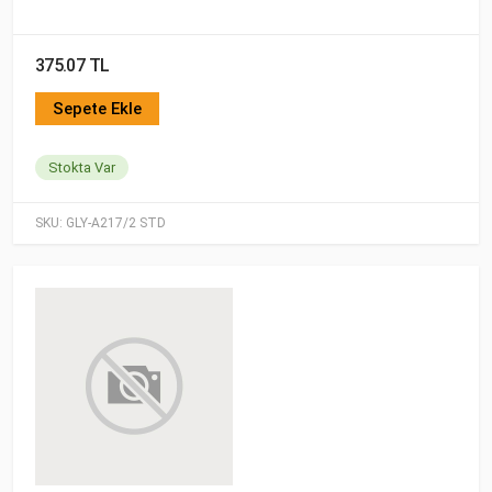
375.07 TL
Sepete Ekle
Stokta Var
SKU:
GLY-A217/2 STD