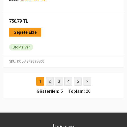
750.79 TL
Sepete Ekle
Stokta Var
SKU:
KOL-AS78635600
1
2
3
4
5
>
Gösterilen:
5
Toplam:
26