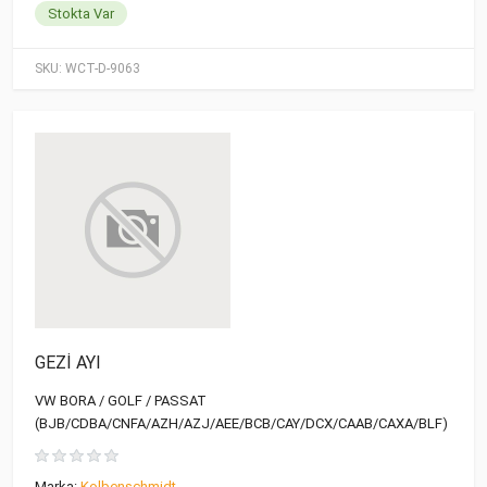
Stokta Var
SKU:
WCT-D-9063
GEZİ AYI
VW BORA / GOLF / PASSAT
(BJB/CDBA/CNFA/AZH/AZJ/AEE/BCB/CAY/DCX/CAAB/CAXA/BLF)
Marka:
Kolbenschmidt