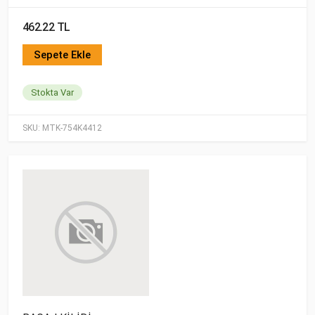
462.22 TL
Sepete Ekle
Stokta Var
SKU:
MTK-754K4412