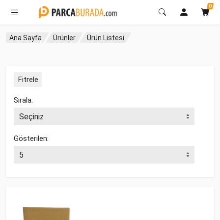
0
Ana Sayfa
Ürünler
Ürün Listesi
Fitrele
Sırala:
Gösterilen: