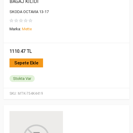
BAGAJ KİLİDİ
SKODA OCTAVIA 13-17
Marka:
Mette
1110.47 TL
Sepete Ekle
Stokta Var
SKU:
MTK-754K4419