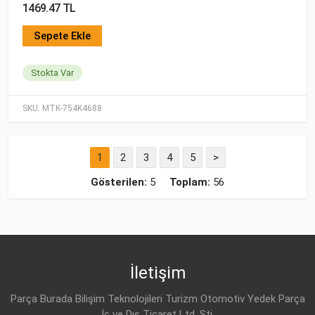
1469.47 TL
Sepete Ekle
Stokta Var
SKU:
MTK-754K4688
1
2
3
4
5
>
Gösterilen:
5
Toplam:
56
İletişim
Parça Burada Bilişim Teknolojileri Turizm Otomotiv Yedek Parça
İç ve Dış Ticaret Ltd. Şti.