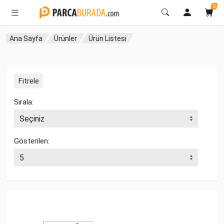
0
Ana Sayfa
Ürünler
Ürün Listesi
Fitrele
Sırala:
Gösterilen: