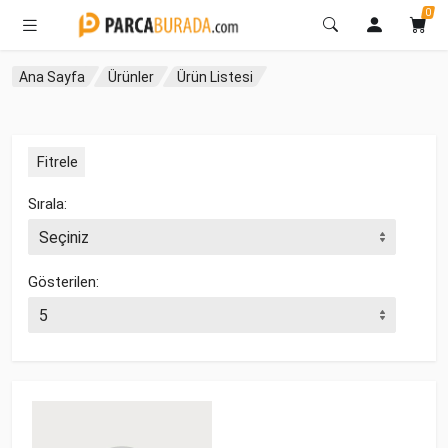
0
Ana Sayfa
Ürünler
Ürün Listesi
Fitrele
Sırala:
Gösterilen: