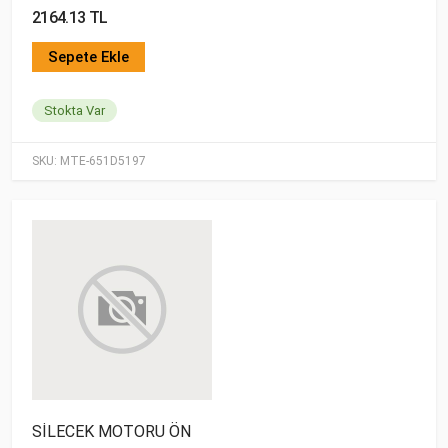
2164.13 TL
Sepete Ekle
Stokta Var
SKU:
MTE-651D5197
SİLECEK MOTORU ÖN