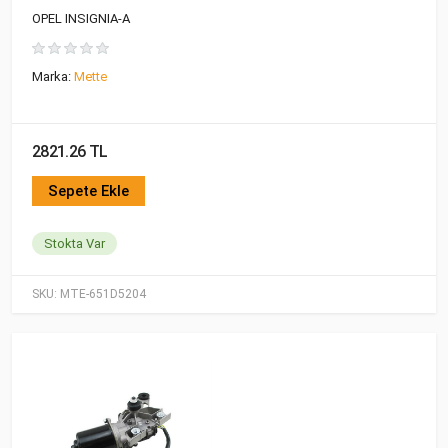
OPEL INSIGNIA-A
Marka:
Mette
2821.26 TL
Sepete Ekle
Stokta Var
SKU:
MTE-651D5204