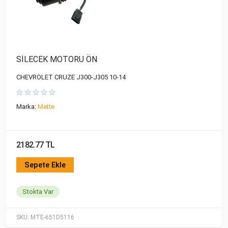
SİLECEK MOTORU ÖN
CHEVROLET CRUZE J300-J305 10-14
Marka:
Mette
2182.77 TL
Sepete Ekle
Stokta Var
SKU:
MTE-651D5116