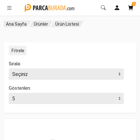
0
Ana Sayfa
Ürünler
Ürün Listesi
Fitrele
Sırala:
Gösterilen: