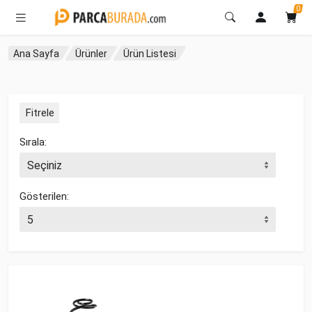
0
Ana Sayfa
Ürünler
Ürün Listesi
Fitrele
Sırala:
Gösterilen: