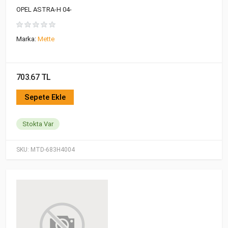
OPEL ASTRA-H 04-
Marka:
Mette
703.67 TL
Sepete Ekle
Stokta Var
SKU:
MTD-683H4004