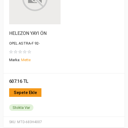
HELEZON YAYI ÖN
OPEL ASTRA-F 92-
Marka:
Mette
607.16 TL
Sepete Ekle
Stokta Var
SKU:
MTD-683H4007