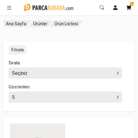
0
Ana Sayfa
Ürünler
Ürün Listesi
Fitrele
Sırala:
Gösterilen: