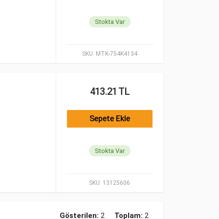
Stokta Var
SKU:
MTK-754K4134
413.21 TL
Sepete Ekle
Stokta Var
SKU:
13125606
Gösterilen:
2
Toplam:
2