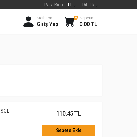
Para Birimi:
TL
Dil:
TR
Merhaba
Sepetim
0
Giriş Yap
0.00 TL
 SOL
110.45 TL
Sepete Ekle