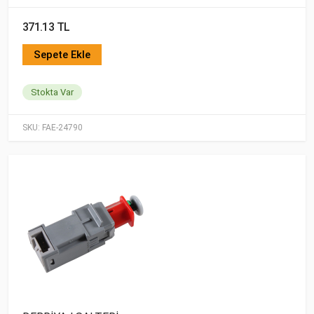
371.13 TL
Sepete Ekle
Stokta Var
SKU:
FAE-24790