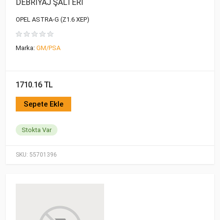
DEBRİYAJ ŞALTERİ
OPEL ASTRA-G (Z1.6 XEP)
Marka:
GM/PSA
1710.16 TL
Sepete Ekle
Stokta Var
SKU:
55701396