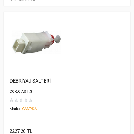
SKU:
90590574
DEBRİYAJ ŞALTERİ
COR.C AST.G
Marka:
GM/PSA
2227.20 TL