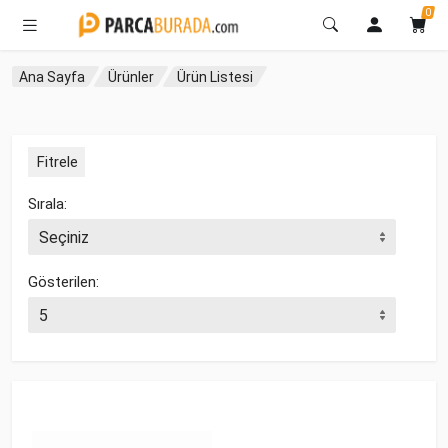
0
Ana Sayfa
Ürünler
Ürün Listesi
Fitrele
Sırala:
Gösterilen: