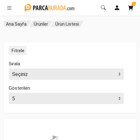
0
Ana Sayfa
Ürünler
Ürün Listesi
Fitrele
Sırala:
Gösterilen: