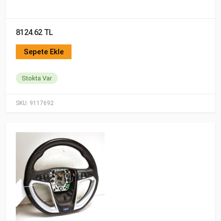
8124.62 TL
Sepete Ekle
Stokta Var
SKU:
9117692