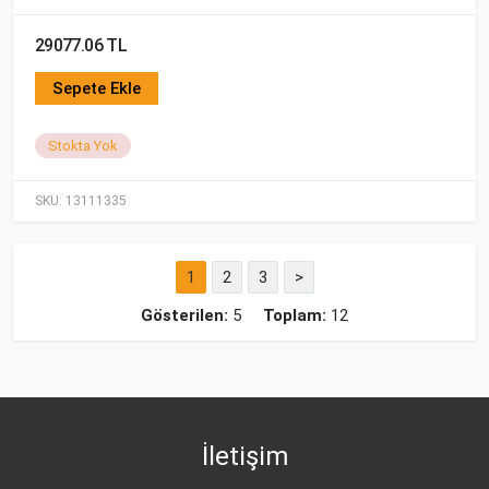
29077.06 TL
Sepete Ekle
Stokta Yok
SKU:
13111335
1
2
3
>
Gösterilen:
5
Toplam:
12
İletişim