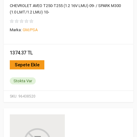
CHEVROLET AVEO T250-T255 (1.2 16V LMU) 09- / SPARK M300
(1.0 LMT/1.2 LMU) 10-
Marka:
GM/PSA
1374.37 TL
Sepete Ekle
Stokta Var
SKU:
96438520