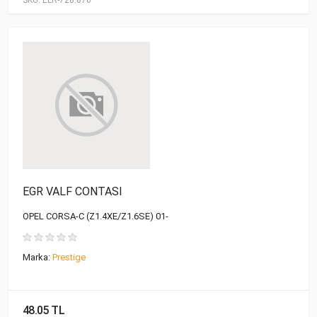
SKU:
ELR-728.870
EGR VALF CONTASI
OPEL CORSA-C (Z1.4XE/Z1.6SE) 01-
Marka:
Prestige
48.05 TL