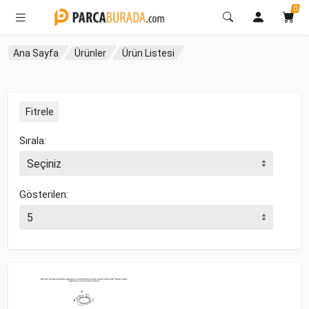
0
Ana Sayfa
Ürünler
Ürün Listesi
Fitrele
Sırala:
Gösterilen: