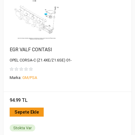
EGR VALF CONTASI
OPEL CORSA-C (Z1.4XE/Z1.6SE) 01-
Marka:
GM/PSA
94.99 TL
Sepete Ekle
Stokta Var