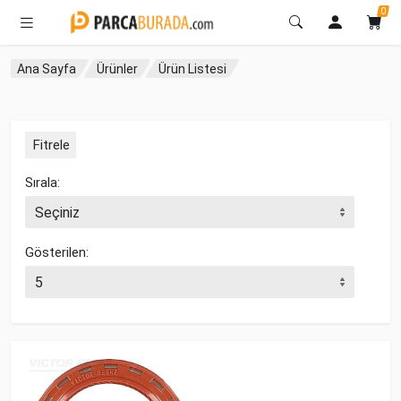
0
Ana Sayfa
Ürünler
Ürün Listesi
Fitrele
Sırala:
Gösterilen: