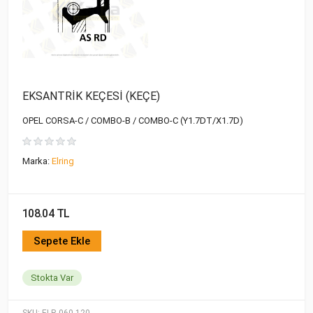
EKSANTRİK KEÇESİ (KEÇE)
OPEL CORSA-C / COMBO-B / COMBO-C (Y1.7DT/X1.7D)
Marka:
Elring
108.04 TL
Sepete Ekle
Stokta Var