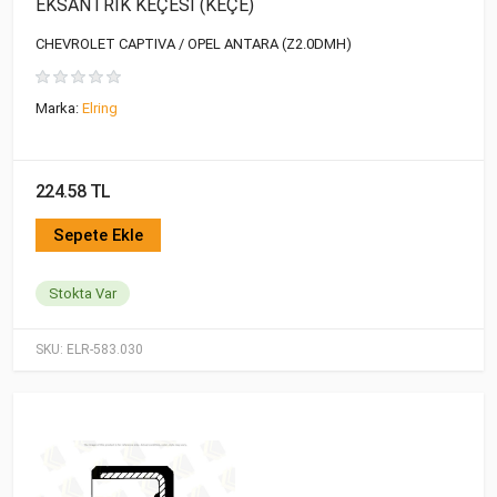
EKSANTRİK KEÇESİ (KEÇE)
CHEVROLET CAPTIVA / OPEL ANTARA (Z2.0DMH)
Marka:
Elring
224.58 TL
Sepete Ekle
Stokta Var
SKU:
ELR-583.030