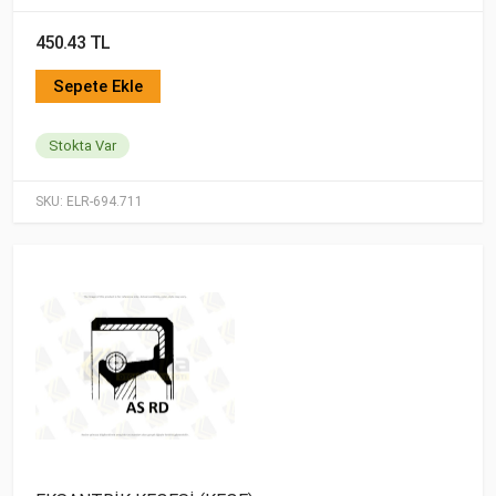
450.43 TL
Sepete Ekle
Stokta Var
SKU:
ELR-694.711