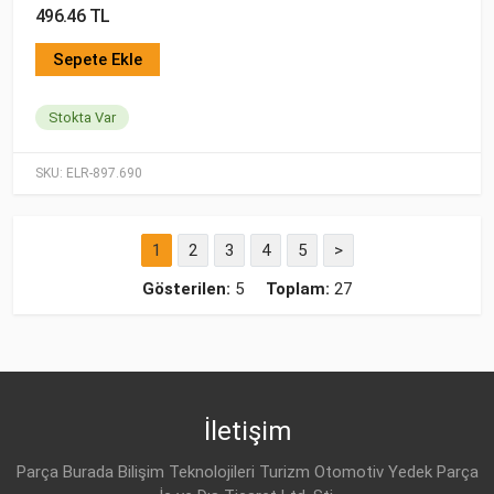
496.46 TL
Sepete Ekle
Stokta Var
SKU:
ELR-897.690
1
2
3
4
5
>
Gösterilen:
5
Toplam:
27
İletişim
Parça Burada Bilişim Teknolojileri Turizm Otomotiv Yedek Parça