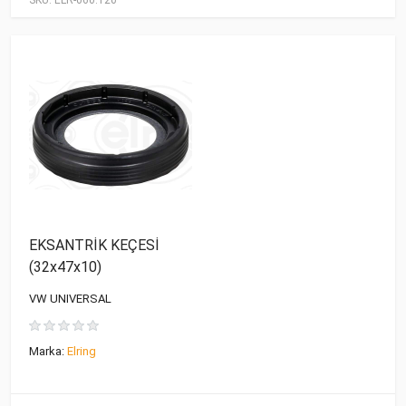
SKU:
ELR-060.120
EKSANTRİK KEÇESİ
(32x47x10)
VW UNIVERSAL
Marka:
Elring